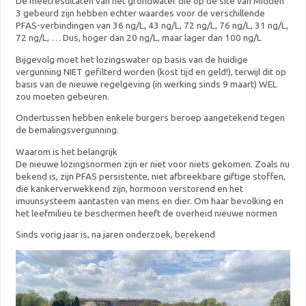
De meetresultaten van het grondwater die op de site van Midden
3 gebeurd zijn hebben echter waardes voor de verschillende
PFAS-verbindingen van 36 ng/L, 43 ng/L, 72 ng/L, 76 ng/L, 31 ng/L,
72 ng/L, … Dus, hoger dan 20 ng/L, maar lager dan 100 ng/L
Bijgevolg moet het lozingswater op basis van de huidige
vergunning NIET gefilterd worden (kost tijd en geld!), terwijl dit op
basis van de nieuwe regelgeving (in werking sinds 9 maart) WEL
zou moeten gebeuren.
Ondertussen hebben enkele burgers beroep aangetekend tegen
de bemalingsvergunning.
Waarom is het belangrijk
De nieuwe lozingsnormen zijn er niet voor niets gekomen. Zoals nu
bekend is, zijn PFAS persistente, niet afbreekbare giftige stoffen,
die kankerverwekkend zijn, hormoon verstorend en het
imuunsysteem aantasten van mens en dier. Om haar bevolking en
het leefmilieu te beschermen heeft de overheid nieuwe normen
Sinds vorig jaar is, na jaren onderzoek, berekend