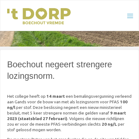
Skip
to
content
Boechout negeert strengere
lozingsnorm.
Het college heeft op
14 maart
een bemalingsvergunning verleend
aan Gands voor de bouw van met als lozingsnorm voor PFAS
100
ng/l
per stof. Deze beslissing negeert een nieuw ministerieel
besluit, met 5 keer strengere normen die gelden vanaf
9 maart
2023 (staatsblad 27 februari)
. Volgens die nieuwe richtlijnen
zou er voor de meeste PFAS-verbindingen slechts
20 ng/L
per
stof geloosd mogen worden.