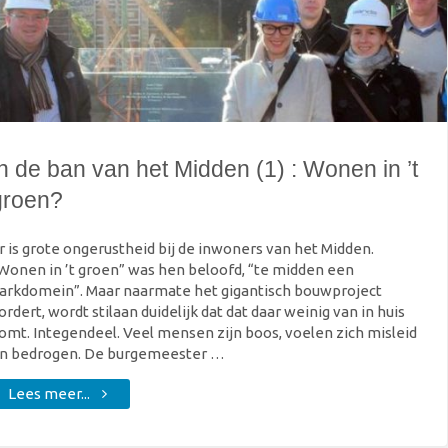
n de ban van het Midden (1) : Wonen in ’t
groen?
r is grote ongerustheid bij de inwoners van het Midden.
Wonen in ’t groen” was hen beloofd, “te midden een
arkdomein”. Maar naarmate het gigantisch bouwproject
ordert, wordt stilaan duidelijk dat dat daar weinig van in huis
omt. Integendeel. Veel mensen zijn boos, voelen zich misleid
n bedrogen. De burgemeester …
"In
Lees meer...
de