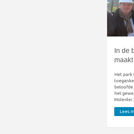
In de 
maakt
Het park 
toegankel
beloofde 
het gewes
Molenlei
Lees me