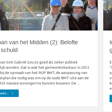
ban van het Midden (2): Belofte
I
 schuld
van Sint-Gabriël zou zo goed als zeker publiek
E
ijk worden. Dat is wat het gemeentebestuur in 2012
“
bij de opmaak van het RUP BMT, de aanpassing van
p
tplan die nodig was om op de oude BMT-site aan de
v
 355 nieuwe woningen te kunnen bouwen. De …
k
e
"In
er...
de
ban