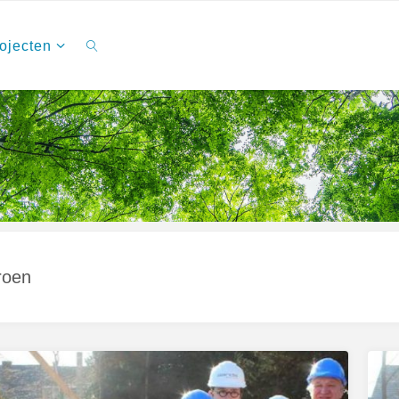
ojecten
Zoeken
roen