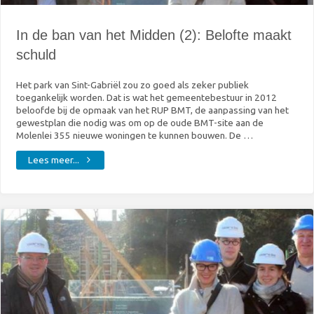
In de ban van het Midden (2): Belofte maakt
schuld
Het park van Sint-Gabriël zou zo goed als zeker publiek
toegankelijk worden. Dat is wat het gemeentebestuur in 2012
beloofde bij de opmaak van het RUP BMT, de aanpassing van het
gewestplan die nodig was om op de oude BMT-site aan de
Molenlei 355 nieuwe woningen te kunnen bouwen. De …
"In
Lees meer...
de
ban
van
het
Midden
(2):
Belofte
maakt