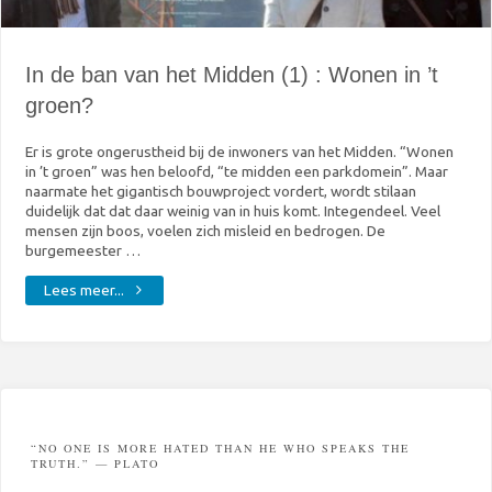
schuld"
In de ban van het Midden (1) : Wonen in ’t
groen?
Er is grote ongerustheid bij de inwoners van het Midden. “Wonen
in ’t groen” was hen beloofd, “te midden een parkdomein”. Maar
naarmate het gigantisch bouwproject vordert, wordt stilaan
duidelijk dat dat daar weinig van in huis komt. Integendeel. Veel
mensen zijn boos, voelen zich misleid en bedrogen. De
burgemeester …
"In
Lees meer...
de
ban
van
het
Midden
“NO ONE IS MORE HATED THAN HE WHO SPEAKS THE
TRUTH.” — PLATO
(1)