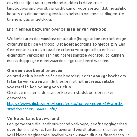
onzekere tijd. Dat uitgerekend midden in deze crisis
landbouwgrond wordt verkocht kan er voor zorgen dat mogelijke
kopers op dit moment geen kans hebben om mee te dingen. De
timing is dus ongelukkig.
Er zijn enkele bezwaren over de
manier van verkoop
.
We betreuren dat winstmaximalisatie (hoogste bieder) het enige
criterium is bij de verkoop. Dat hoeft nochtans zo niet te zijn. Een
Gemeente kan ook bepaalde criteria vooropstellen en haar
eigendom verkopen aan het interessantste voorstel, zo kunnen
maatschappelijke meerwaarden ingecalculeerd worden.
Om een voorbeeld te geven:
de stad
eeklo
heeft zelfs een boerderij
eerst aankgekocht
om
later te verkopen
aan de bieder met het
interessantste
voorstel in het belang van Eeklo
. .
Op deze manier is de stad eeklo een stadsboerderij rijker
geworden.
https://www.hln.be/in-de-buurt/eeklo/hoeve-moeie-49-wordt-
stadsboerderij~a40357f0/
Verkoop Landbouwgrond
.
Een gemeente die landbouwgrond verkoopt, geeft zeggingschap
over die grond weg. Landbouwgrond wordt alsmaar duurder en
veel kleine beginnende landbouwers kunnen dit niet financieren. Er